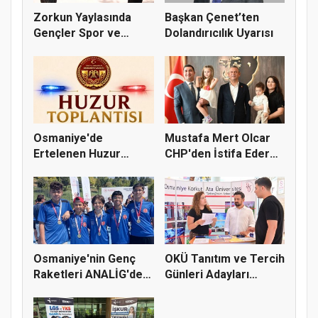
Zorkun Yaylasında
Başkan Çenet’ten
Gençler Spor ve
Dolandırıcılık Uyarısı
Doğayla Bul...
Osmaniye'de
Mustafa Mert Olcar
Ertelenen Huzur
CHP'den İstifa Ederek
Toplantısı 6 Ağus...
Yeni...
Osmaniye'nin Genç
OKÜ Tanıtım ve Tercih
Raketleri ANALİG'de
Günleri Adayları
Başarı...
Bekliy...