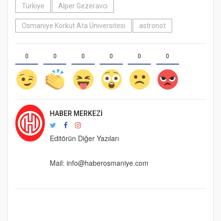
Türkiye
Alper Gezeravcı
Osmaniye Korkut Ata Üniversitesi
astronot
0
0
0
0
0
0
HABER MERKEZI
Editörün Diğer Yazıları
Mail:
info@haberosmaniye.com