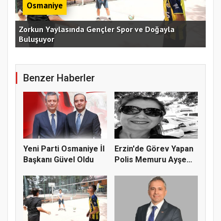
Osmaniye
an
Zorkun Yaylasında Gençler Spor ve Doğayla
Buluşuyor
Baş
Benzer Haberler
Yeni Parti Osmaniye İl
Erzin'de Görev Yapan
Başkanı Güvel Oldu
Polis Memuru Ayşe
Akdoğa...