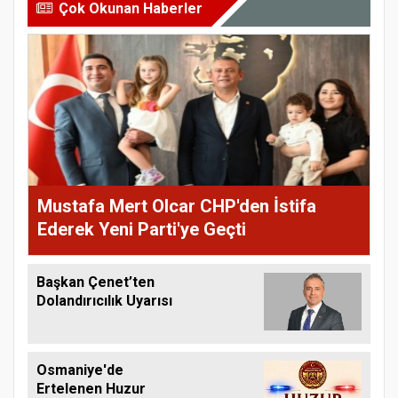
Çok Okunan Haberler
Mustafa Mert Olcar CHP'den İstifa
Ederek Yeni Parti'ye Geçti
Başkan Çenet’ten
Dolandırıcılık Uyarısı
Osmaniye'de
Ertelenen Huzur