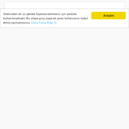
Osmaniye’de Soğan Üreticileri Yeni
Sitemizden en iyi şekilde faydalanabilmeniz için çerezler
Anladım
kullanılmaktadır. Bu siteye giriş yaparak çerez kullanımını kabul
Sezona Başladı
etmiş sayılıyorsunuz.
Daha Fazla Bilgi Al
Ana Sayfa
Web TV
Foto Galeri
Yazarlar
03 June, 2026, Wednesday 17:17
561
Abone ol