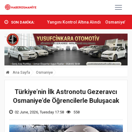
’ta Orman Yangını Kontrol Altına Alındı
Osmaniye’de Tren Çarpmas
SON DAKİKA:
Ana Sayfa
Osmaniye
Türkiye’nin İlk Astronotu Gezeravcı
Osmaniye’de Öğrencilerle Buluşacak
02 June, 2026, Tuesday 17:58
558