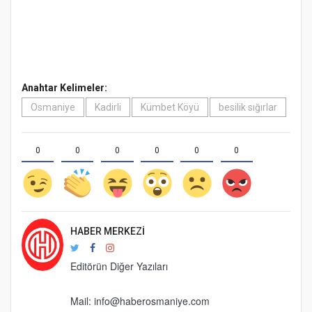
Anahtar Kelimeler:
Osmaniye
Kadirli
Kümbet Köyü
besilik sığırlar
0
0
0
0
0
0
HABER MERKEZI
Editörün Diğer Yazıları
Mail:
info@haberosmaniye.com