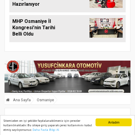
Hazırlanıyor
MHP Osmaniye İl
Kongresi’nin Tarihi
Belli Oldu
Ana Sayfa
Osmaniye
Türkiye’nin İlk Astronotu Gezeravcı
Sitemizden en iyi şekilde faydalanabilmeniz için çerezler
Anladım
kullanılmaktadır. Bu siteye giriş yaparak çerez kullanımını kabul
Osmaniye’de Öğrencilerle Buluşacak
etmiş sayılıyorsunuz.
Daha Fazla Bilgi Al
Ana Sayfa
Web TV
Foto Galeri
Yazarlar