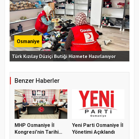
Osmaniye
Erz
Türk Kızılay Düziçi Butiği Hizmete Hazırlanıyor
Vef
Benzer Haberler
MHP Osmaniye İl
Yeni Parti Osmaniye İl
Kongresi’nin Tarihi
Yönetimi Açıklandı
Belli Old...