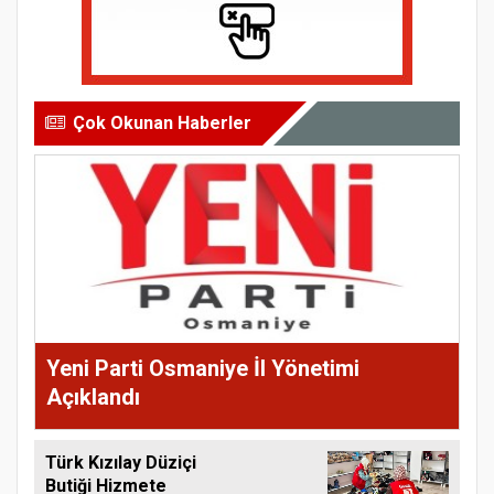
Çok Okunan Haberler
Yeni Parti Osmaniye İl Yönetimi
Açıklandı
Türk Kızılay Düziçi
Butiği Hizmete