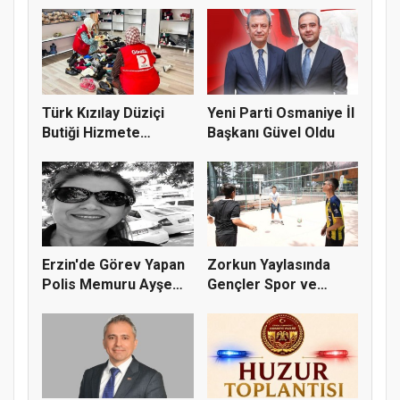
Türk Kızılay Düziçi
Yeni Parti Osmaniye İl
Butiği Hizmete
Başkanı Güvel Oldu
Hazırlanıy...
Erzin'de Görev Yapan
Zorkun Yaylasında
Polis Memuru Ayşe
Gençler Spor ve
Akdoğa...
Doğayla Bul...