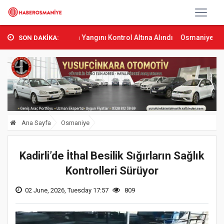
’ta Orman Yangını Kontrol Altına Alındı
Osmaniye’de Tren Çarpmas
SON DAKİKA:
Ana Sayfa
Osmaniye
Kadirli’de İthal Besilik Sığırların Sağlık
Kontrolleri Sürüyor
02 June, 2026, Tuesday 17:57
809