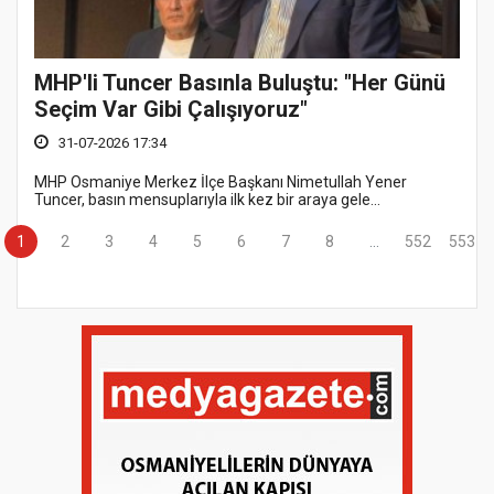
MHP'li Tuncer Basınla Buluştu: "Her Günü
Seçim Var Gibi Çalışıyoruz"
31-07-2026 17:34
MHP Osmaniye Merkez İlçe Başkanı Nimetullah Yener
Tuncer, basın mensuplarıyla ilk kez bir araya gele...
1
2
3
4
5
6
7
8
...
552
553