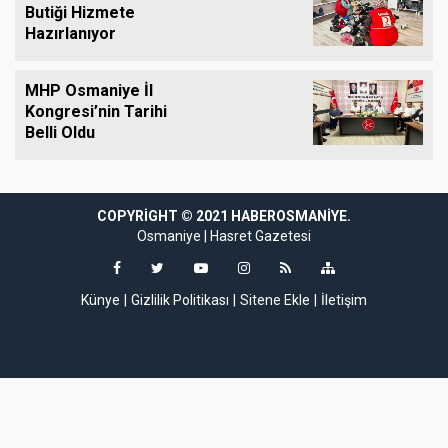
Butiği Hizmete
Hazırlanıyor
MHP Osmaniye İl
Kongresi’nin Tarihi
Belli Oldu
COPYRIGHT © 2021 HABEROSMANIYE.
giriş
coinbar
coinbar giriş
klasbahis
klasbahis giriş
supertotobet giriş
super
Osmaniye
|
Hasret Gazetesi
Künye
Gizlilik Politikası
Sitene Ekle
İletişim