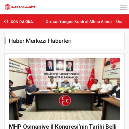
bas’ta Orman Yangını Kontrol Altına Alındı
Osmaniye’de Tren Çarpm
SON DAKİKA:
Haber Merkezi Haberleri
MHP Osmaniye İl Kongresi’nin Tarihi Belli