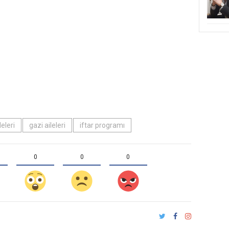
leleri
gazi aileleri
iftar programı
0
0
0