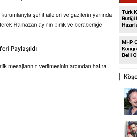
Türk K
rumlarıyla şehit aileleri ve gazilerin yanında
Butiği
erek Ramazan ayının birlik ve beraberliğe
Hazırl
MHP O
ri Paylaşıldı
Kongre
Belli O
erlik mesajlarının verilmesinin ardından hatıra
Köşe