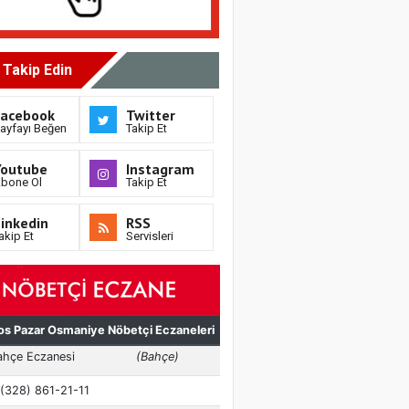
i Takip Edin
Facebook
Twitter
ayfayı Beğen
Takip Et
Youtube
Instagram
bone Ol
Takip Et
inkedin
RSS
akip Et
Servisleri