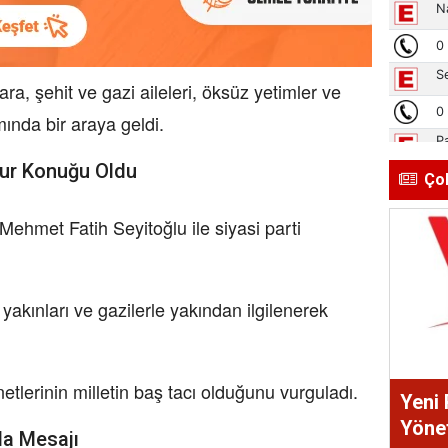
 şehit ve gazi aileleri, öksüz yetimler ve
mında bir araya geldi.
Onur Konuğu Oldu
Ço
ehmet Fatih Seyitoğlu ile siyasi parti
kınları ve gazilerle yakından ilgilenerek
lerinin milletin baş tacı olduğunu vurguladı.
Yeni 
Yönet
da Mesajı