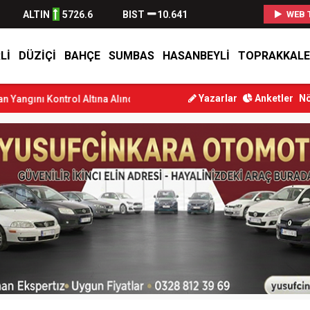
ALTIN
5726.6
BIST
10.641
WEB 
LI
DÜZIÇI
BAHÇE
SUMBAS
HASANBEYLI
TOPRAKKALE
Yazarlar
Anketler
Nö
ol Altına Alındı
Osmaniye’de Tren Çarpması: Genç Yaralandı
Düz