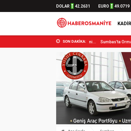
DOLAR
42.2631
EURO
49.0719
KADIR
SON DAKİKA:
or Bakanı Osman Aşkın Bak Osmani...
Sumbas’ta Orman Yangını Kontr