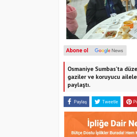
Abone ol
Osmaniye Sumbas’ta düzenl
gaziler ve koruyucu ailel
paylaştı.
Paylaş
Tweetle
P