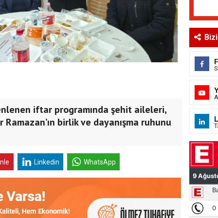
Biz
S
A
enen iftar programında şehit aileleri,
L
er Ramazan’ın birlik ve dayanışma ruhunu
T
inle
Linkedin
WhatsApp