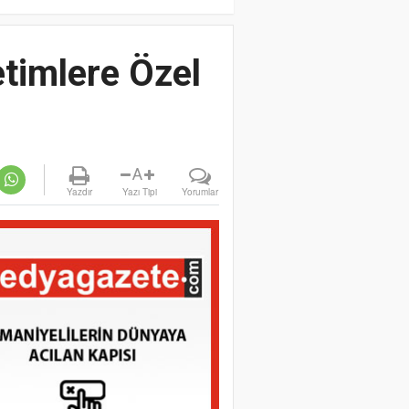
etimlere Özel
A
Yazdır
Yazı Tipi
Yorumlar