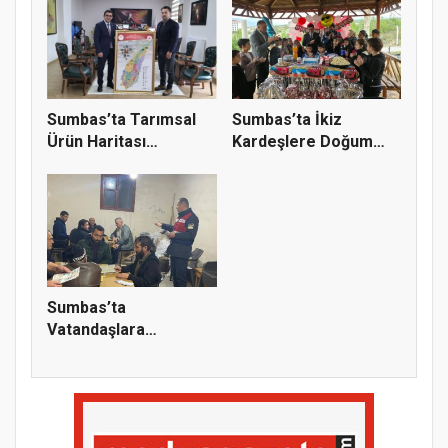
Sumbas’ta Tarımsal
Sumbas’ta İkiz
Ürün Haritası
Kardeşlere Doğum
Yenilendi
Günü Sürprizi
Sumbas’ta
Vatandaşlara
Dolandırıcılık ve
Hayv...