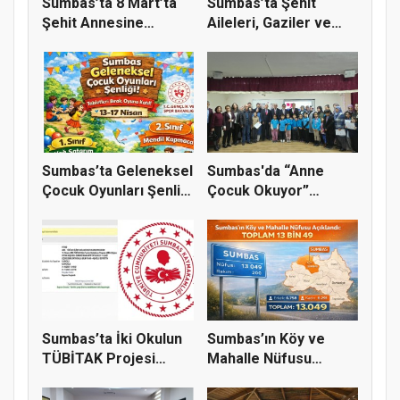
Sumbas’ta 8 Mart’ta
Sumbas’ta Şehit
Şehit Annesine
Aileleri, Gaziler ve
Anlamlı Zi...
Yetimler...
Sumbas’ta Geleneksel
Sumbas'da “Anne
Çocuk Oyunları Şenliği
Çocuk Okuyor”
1...
Projesinde Ödül...
Sumbas’ta İki Okulun
Sumbas’ın Köy ve
TÜBİTAK Projesi
Mahalle Nüfusu
Destek A...
Açıklandı