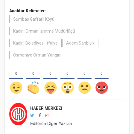
Anahtar Kelimeler:
Sumbas Gaffarlı Köyü
Kadirli Orman İşletme Müdürlüğü
Kadirli Belediyesi İtfaiye
Adem Sarıbıyık
Osmaniye Orman Yangını
0
0
0
0
0
0
HABER MERKEZI
Editörün Diğer Yazıları