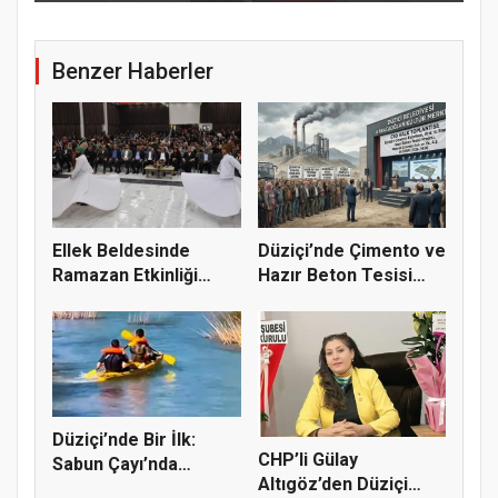
Benzer Haberler
Ellek Beldesinde
Düziçi’nde Çimento ve
Ramazan Etkinliği
Hazır Beton Tesisi
Renkli Gör...
Proj...
Düziçi’nde Bir İlk:
CHP’li Gülay
Sabun Çayı’nda
Altıgöz’den Düziçi
Rafting He...