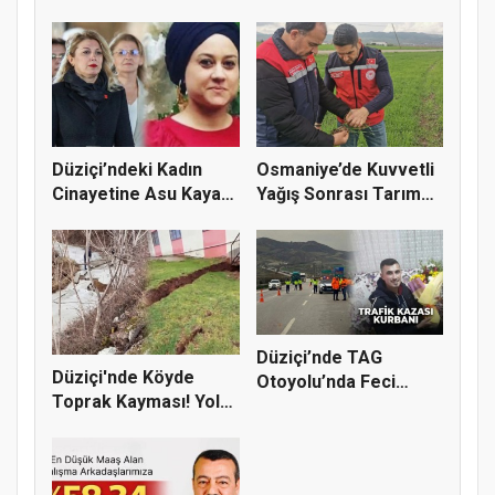
Cinayetine Se...
Düziçi’ndeki Kadın
Osmaniye’de Kuvvetli
Cinayetine Asu Kaya
Yağış Sonrası Tarım
Gedik’...
Araz...
Düziçi’nde TAG
Düziçi'nde Köyde
Otoyolu’nda Feci
Toprak Kayması! Yol
Kaza: 1 Ölü,...
ve Evler...