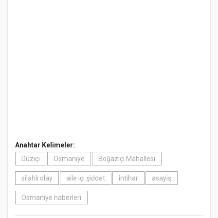
Anahtar Kelimeler:
Düziçi
Osmaniye
Boğaziçi Mahallesi
silahlı olay
aile içi şiddet
intihar
asayiş
Osmaniye haberleri