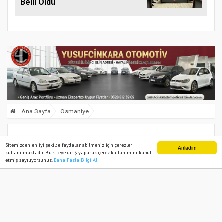
Belli Oldu
Ana Sayfa
Osmaniye
Osmaniye’de Medyaya Yapay Zekâ ve
Sitemizden en iyi şekilde faydalanabilmeniz için çerezler
Anladım
kullanılmaktadır. Bu siteye giriş yaparak çerez kullanımını kabul
Görsel Habercilik Eğitimi
etmiş sayılıyorsunuz.
Daha Fazla Bilgi Al
Ana Sayfa
Web TV
Foto Galeri
Yazarlar
18 February, 2026, Wednesday 11:23
579