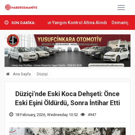
as’ta Orman Yangını Kontrol Altına Alındı
Osmaniye’de Tren Çarpm
SON DAKİKA:
Ana Sayfa
Düziçi
Düziçi’nde Eski Koca Dehşeti: Önce
Eski Eşini Öldürdü, Sonra İntihar Etti
18 February, 2026, Wednesday 10:52
4947