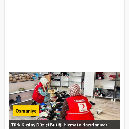
Osmaniye
Erz
Türk Kızılay Düziçi Butiği Hizmete Hazırlanıyor
Vef