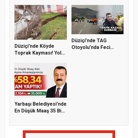
Eşini...
Araz...
Düziçi’nde TAG
Düziçi'nde Köyde
Otoyolu’nda Feci
Toprak Kayması! Yol
Kaza: 1 Ölü,...
ve Evler...
Yarbaşı Belediyesi’nde
En Düşük Maaş 35 Bin
T...