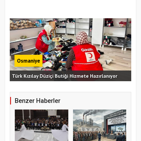
Osmaniye
Erz
Türk Kızılay Düziçi Butiği Hizmete Hazırlanıyor
Vef
Benzer Haberler