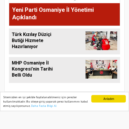
Yeni Parti Osmaniye İl Yönetimi
Açıklandı
Türk Kızılay Düziçi
Butiği Hizmete
Hazırlanıyor
MHP Osmaniye İl
Kongresi’nin Tarihi
Belli Oldu
Sitemizden en iyi şekilde faydalanabilmeniz için çerezler
Anladım
kullanılmaktadır. Bu siteye giriş yaparak çerez kullanımını kabul
etmiş sayılıyorsunuz.
Daha Fazla Bilgi Al
Ana Sayfa
Web TV
Foto Galeri
Yazarlar