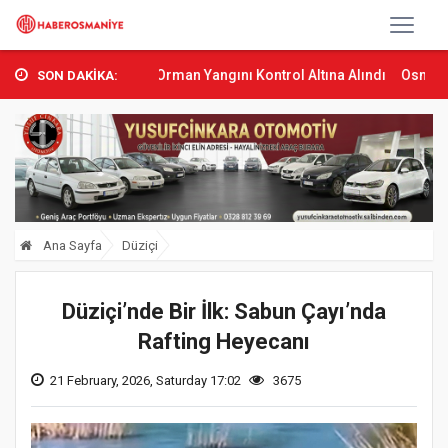
.
Sumbas’ta Orman Yangını Kontrol Altına Alındı
Osmaniye’de Tren
SON DAKİKA:
Ana Sayfa
Düziçi
Düziçi’nde Bir İlk: Sabun Çayı’nda
Rafting Heyecanı
21 February, 2026, Saturday 17:02
3675