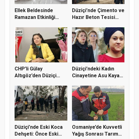
Ellek Beldesinde
Düziçi’nde Çimento ve
Ramazan Etkinliği
Hazır Beton Tesisi
Renkli Gör...
Proj...
CHP’li Gülay
Düziçi’ndeki Kadın
Altıgöz’den Düziçi
Cinayetine Asu Kaya
Cinayetine Se...
Gedik’...
Düziçi’nde Eski Koca
Osmaniye’de Kuvvetli
Dehşeti: Önce Eski
Yağış Sonrası Tarım