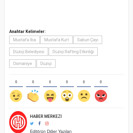
Anahtar Kelimeler:
Mustafa İba
Mustafa Kurt
Sabun Çayı
Düziçi Belediyesi
Düziçi Rafting Etkinliği
Osmaniye
Düziçi
0
0
0
0
0
0
HABER MERKEZI
Editörün Diğer Yazıları