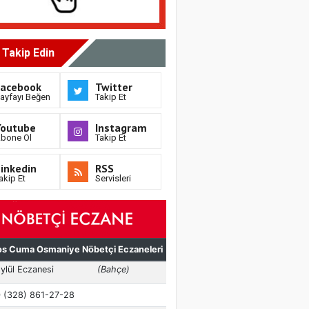
i Takip Edin
Facebook
Twitter
ayfayı Beğen
Takip Et
Youtube
Instagram
bone Ol
Takip Et
inkedin
RSS
akip Et
Servisleri