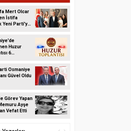
fa Mert Olcar
n İstifa
 Yeni Parti'ye
iye'de
nen Huzur
tısı 6
s'ta Yapılacak
arti Osmaniye
kanı Güvel Oldu
de Görev Yapan
 Memuru Ayşe
n Vefat Etti