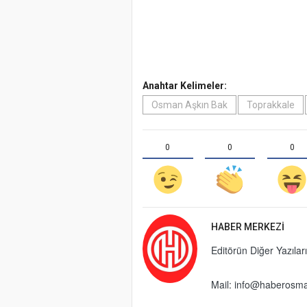
Anahtar Kelimeler:
Osman Aşkın Bak
Toprakkale
0
0
0
HABER MERKEZI
Editörün Diğer Yazıları
Mail:
info@haberosma