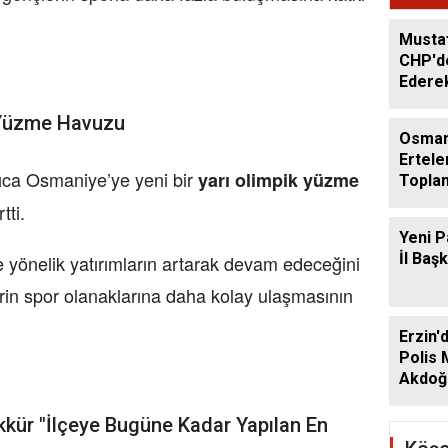
Musta
CHP'de
Ederek
Geçti
 Yüzme Havuzu
Osman
Ertele
ca Osmaniye’ye yeni bir
yarı olimpik yüzme
Toplan
Ağusto
tti.
Yeni P
İl Baş
 yönelik yatırımların artarak devam edeceğini
in spor olanaklarına daha kolay ulaşmasının
Erzin'
Polis
Akdoğa
kür "İlçeye Bugüne Kadar Yapılan En