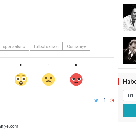
spor salonu
futbol sahası
Osmaniye
0
0
0
Habe
niye.com