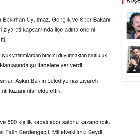
Köşe
an Bekirhan Uyutmaz, Gençlik ve Spor Bakanı
 ziyareti kapsamında ilçe adına önemli
ti.
büyük yatırımlardan birisini duyurmaktan mutluluk
lamasında şu ifadelere yer verdi:
man Aşkın Bak’ın belediyemizi ziyareti
li kazanımlar elde ettik.
ve 500 kişilik kapalı spor salonu kazandırdık.
 Fatih Serdengeçti, Milletvekilimiz Seydi