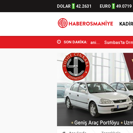
DOLAR
42.2631
EURO
49.0719
KADIR
SON DAKİKA:
por Bakanı Osman Aşkın Bak Osmani...
Sumbas’ta Orman Yangını Kont