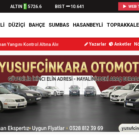
ALTIN
5726.6
BIST
10.641
WEB 
LI
DÜZIÇI
BAHÇE
SUMBAS
HASANBEYLI
TOPRAKKALE
Yazarlar
Anketler
Nö
rol Altına Alındı
Osmaniye’de Tren Çarpması: Genç Yaralandı
Dü