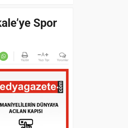
ale’ye Spor
A
Yazdır
Yazı Tipi
Yorumlar