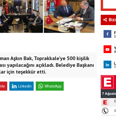
Biz
S
A
man Aşkın Bak, Toprakkale’ye 500 kişilik
L
sı yapılacağını açıkladı. Belediye Başkanı
T
r için teşekkür etti.
inle
Linkedin
WhatsApp