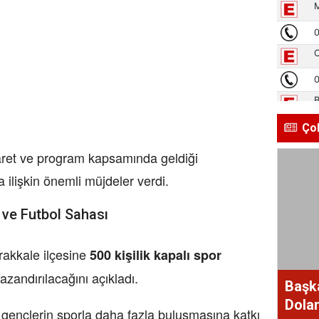
Ço
aret ve program kapsamında geldiği
 ilişkin önemli müjdeler verdi.
 ve Futbol Sahası
akkale ilçesine
500 kişilik kapalı spor
azandırılacağını açıkladı.
Başk
Dolan
le gençlerin sporla daha fazla buluşmasına katkı