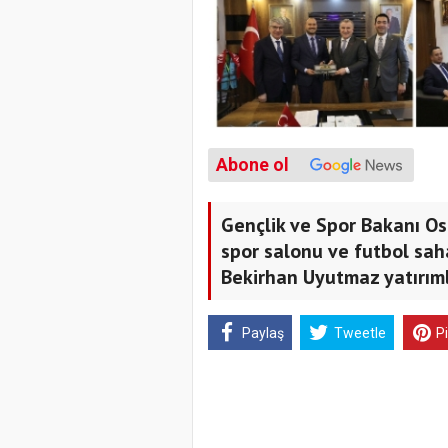
Abone ol
Gençlik ve Spor Bakanı Os
spor salonu ve futbol saha
Bekirhan Uyutmaz yatırımla
Paylaş
Tweetle
P