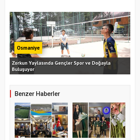
Osmaniye
an
Zorkun Yaylasında Gençler Spor ve Doğayla
Buluşuyor
Baş
Benzer Haberler