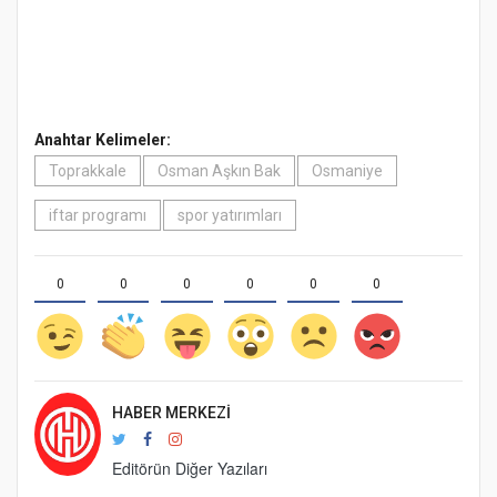
Anahtar Kelimeler:
Toprakkale
Osman Aşkın Bak
Osmaniye
iftar programı
spor yatırımları
0
0
0
0
0
0
HABER MERKEZI
Editörün Diğer Yazıları