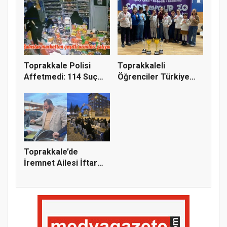
Toprakkale Polisi
Toprakkaleli
Affetmedi: 114 Suç
Öğrenciler Türkiye
Kaydı Bu...
Şampiyonu Old...
Toprakkale’de
İremnet Ailesi İftar
Sofrasında...