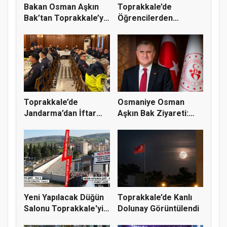
Bakan Osman Aşkın
Toprakkale’de
Bak’tan Toprakkale’ye
Öğrencilerden
Spor...
Fatmanur Çelik Öğ...
Toprakkale’de
Osmaniye Osman
Jandarma’dan İftar
Aşkın Bak Ziyareti:
Programı: Pr...
Toprakkale...
Yeni Yapılacak Düğün
Toprakkale’de Kanlı
Salonu Toprakkale'yi
Dolunay Görüntülendi
İki...