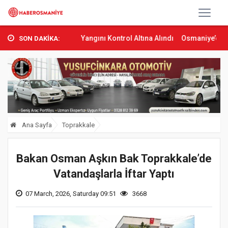
’ta Orman Yangını Kontrol Altına Alındı
Osmaniye’de Tren Çarpmas
SON DAKİKA:
Ana Sayfa
Toprakkale
Bakan Osman Aşkın Bak Toprakkale’de
Vatandaşlarla İftar Yaptı
07 March, 2026, Saturday 09:51
3668