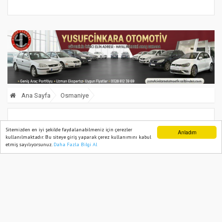
Ana Sayfa
Osmaniye
Başkanlık Müşaviri Ateş ve Müftü
Sitemizden en iyi şekilde faydalanabilmeniz için çerezler
Anladım
kullanılmaktadır. Bu siteye giriş yaparak çerez kullanımını kabul
Taşcı’dan Kur’an Kursuna Ziyaret
etmiş sayılıyorsunuz.
Daha Fazla Bilgi Al
Ana Sayfa
Web TV
Foto Galeri
Yazarlar
07 March, 2026, Saturday 11:56
715