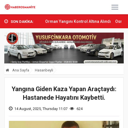
Sumbas’ta Orman Yangını Kontrol Altına Alındı
Osmaniye’de Tren 
SON DAKİKA:
Ana Sayfa
Hasanbeyli
Yangına Giden Kaza Yapan Araçtaydı:
Hastanede Hayatını Kaybetti.
14 August, 2025, Thursday 11:07
624