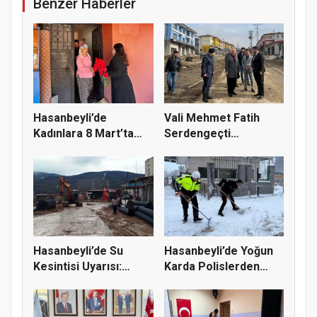
Benzer Haberler
Hasanbeyli’de
Vali Mehmet Fatih
Kadınlara 8 Mart’ta
Serdengeçti
Karanfil Da...
Hasanbeyli’de
Hasanbeyli’de Su
Hasanbeyli’de Yoğun
Kesintisi Uyarısı:
Karda Polislerden
Başkan Yu...
Örnek D...