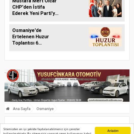
Mustafa Mert Olcar
CHP'den İstifa
Ederek Yeni Parti'ye
Geçti
Osmaniye'de
Ertelenen Huzur
Toplantısı 6
Ağustos'ta Yapılacak
Ana Sayfa
Osmaniye
Osmaniye’de 13 bin 290 yeni ruhsat
Sitemizden en iyi şekilde faydalanabilmeniz için çerezler
Anladım
kullanılmaktadır. Bu siteye giriş yaparak çerez kullanımını kabul