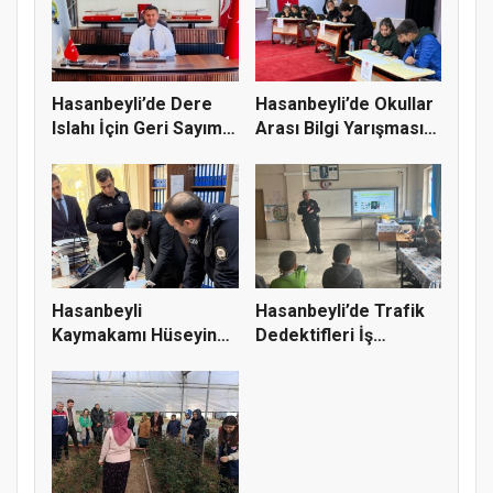
Hasanbeyli’de Dere
Hasanbeyli’de Okullar
Islahı İçin Geri Sayım:
Arası Bilgi Yarışması
İh...
N...
Hasanbeyli
Hasanbeyli’de Trafik
Kaymakamı Hüseyin
Dedektifleri İş
Bütüner’den Kamu...
Başında:...