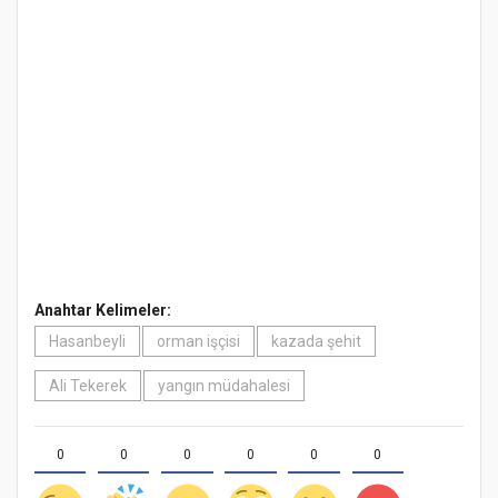
Anahtar Kelimeler:
Hasanbeyli
orman işçisi
kazada şehit
Ali Tekerek
yangın müdahalesi
0
0
0
0
0
0