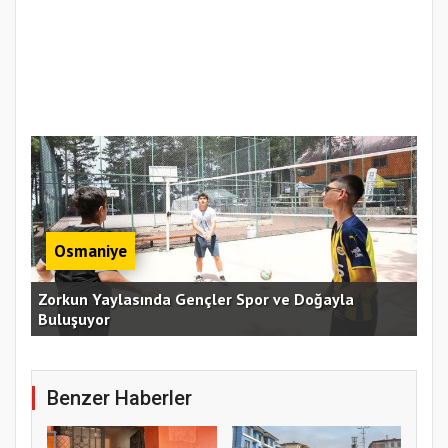
Osmaniye
an
Zorkun Yaylasında Gençler Spor ve Doğayla
Buluşuyor
Baş
Benzer Haberler