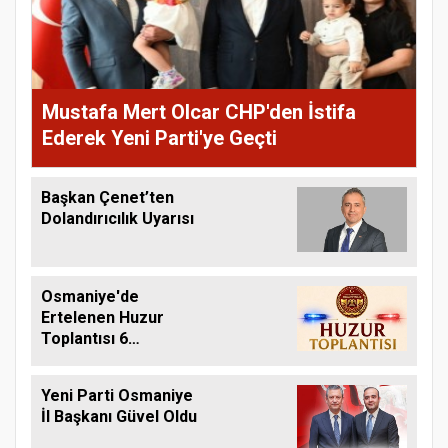
Mustafa Mert Olcar CHP'den İstifa
Ederek Yeni Parti'ye Geçti
Başkan Çenet’ten
Dolandırıcılık Uyarısı
Osmaniye'de
Ertelenen Huzur
Toplantısı 6
Ağustos'ta Yapılacak
Yeni Parti Osmaniye
İl Başkanı Güvel Oldu