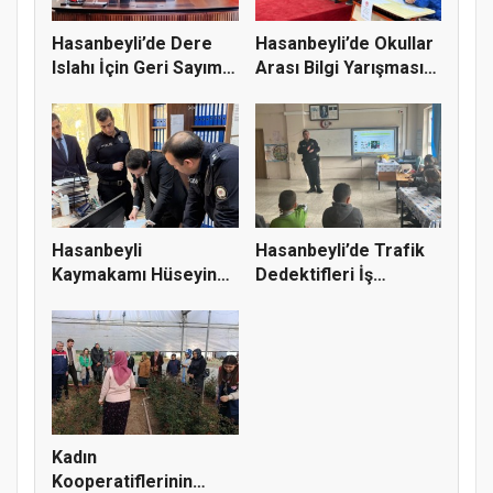
Hasanbeyli’de Dere
Hasanbeyli’de Okullar
Islahı İçin Geri Sayım:
Arası Bilgi Yarışması
İh...
N...
Hasanbeyli
Hasanbeyli’de Trafik
Kaymakamı Hüseyin
Dedektifleri İş
Bütüner’den Kamu...
Başında:...
Kadın
Kooperatiflerinin