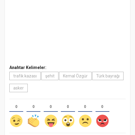
Anahtar Kelimeler:
trafik kazası
şehit
Kemal Özgür
Türk bayrağı
asker
0
0
0
0
0
0