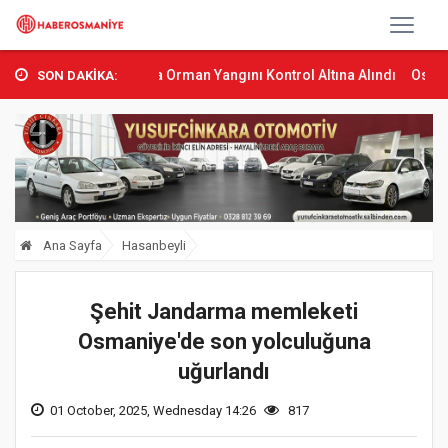
Sumbas’ta Orman Yangını Kontrol Altına Alındı
Osmaniye’de Tren
SON DAKİKA:
Ana Sayfa
Hasanbeyli
Şehit Jandarma memleketi
Osmaniye'de son yolculuğuna
uğurlandı
01 October, 2025, Wednesday 14:26
817