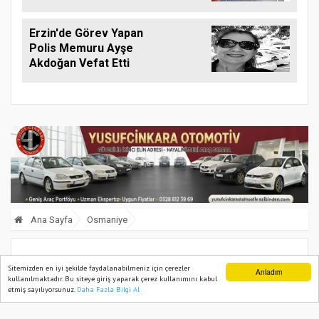
Erzin'de Görev Yapan
Polis Memuru Ayşe
Akdoğan Vefat Etti
Ana Sayfa
Osmaniye
TBMM Açılışında Erdoğan’dan
Sitemizden en iyi şekilde faydalanabilmeniz için çerezler
Anladım
kullanılmaktadır. Bu siteye giriş yaparak çerez kullanımını kabul
Bahçeli’ye Övgü
etmiş sayılıyorsunuz.
Daha Fazla Bilgi Al
Ana Sayfa
Web TV
Foto Galeri
Yazarlar
01 October, 2025, Wednesday 15:57
572