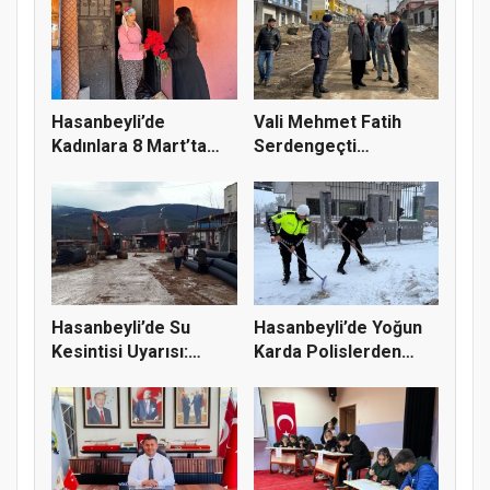
Hasanbeyli’de
Vali Mehmet Fatih
Kadınlara 8 Mart’ta
Serdengeçti
Karanfil Da...
Hasanbeyli’de
Hasanbeyli’de Su
Hasanbeyli’de Yoğun
Kesintisi Uyarısı:
Karda Polislerden
Başkan Yu...
Örnek D...