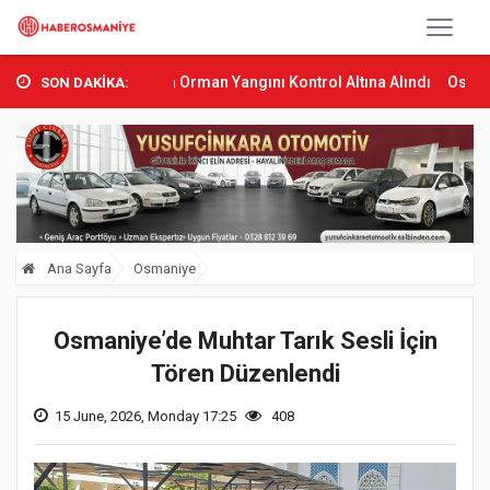
.
Sumbas’ta Orman Yangını Kontrol Altına Alındı
Osmaniye’de Tre
SON DAKİKA:
Ana Sayfa
Osmaniye
Osmaniye’de Muhtar Tarık Sesli İçin
Tören Düzenlendi
15 June, 2026, Monday 17:25
408