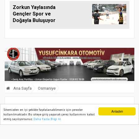
Zorkun Yaylasında
Gençler Spor ve
Doğayla Buluşuyor
Ana Sayfa
Osmaniye
Osmaniyeli Öğrenci Türkiye Üçüncüsü
Sitemizden en iyi şekilde faydalanabilmeniz için çerezler
Anladım
kullanılmaktadır. Bu siteye giriş yaparak çerez kullanımını kabul
Oldu
etmiş sayılıyorsunuz.
Daha Fazla Bilgi Al
Ana Sayfa
Web TV
Foto Galeri
Yazarlar
16 June, 2026, Tuesday 17:15
372