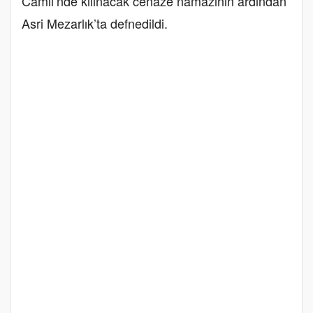
Camii’nde kılınacak cenaze namazının ardından
Asri Mezarlık’ta defnedildi.