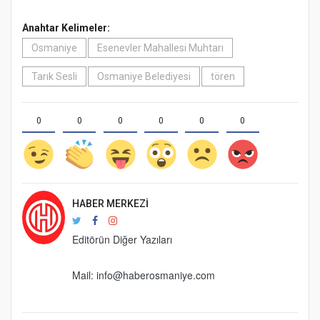
Anahtar Kelimeler:
Osmaniye
Esenevler Mahallesi Muhtarı
Tarık Sesli
Osmaniye Belediyesi
tören
0
0
0
0
0
0
HABER MERKEZI
Editörün Diğer Yazıları
Mail:
info@haberosmaniye.com