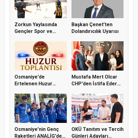
Zorkun Yaylasında
Başkan Çenet’ten
Gençler Spor ve
Dolandırıcılık Uyarısı
Doğayla Bul...
Osmaniye'de
Mustafa Mert Olcar
Ertelenen Huzur
CHP'den İstifa Ederek
Toplantısı 6 Ağus...
Yeni...
Osmaniye'nin Genç
OKÜ Tanıtım ve Tercih
Raketleri ANALİG'de
Günleri Adayları