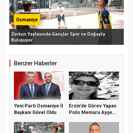
Osmaniye
an
Zorkun Yaylasında Gençler Spor ve Doğayla
Buluşuyor
Baş
Benzer Haberler
Yeni Parti Osmaniye İl
Erzin'de Görev Yapan
Başkanı Güvel Oldu
Polis Memuru Ayşe
Akdoğa...