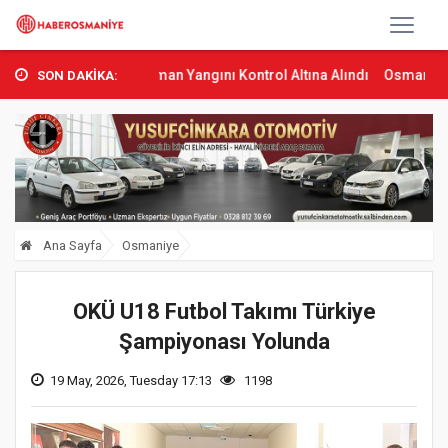
mbas’ta Orman Yangını Kontrol Altına Alındı
Osmaniye’de Tren Çar
SON DAKİKA:
Ana Sayfa
Osmaniye
OKÜ U18 Futbol Takımı Türkiye
Şampiyonası Yolunda
19 May, 2026, Tuesday 17:13
1198