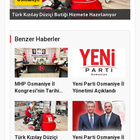
Erz
Türk Kızılay Düziçi Butiği Hizmete Hazırlanıyor
Vef
Benzer Haberler
MHP Osmaniye İl
Yeni Parti Osmaniye İl
Kongresi’nin Tarihi
Yönetimi Açıklandı
Belli Old...
Türk Kızılay Düziçi
Yeni Parti Osmaniye İl