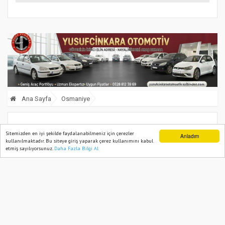
Ana Sayfa
Osmaniye
Kurban Bayramı Öncesi Osmaniye’de
Sitemizden en iyi şekilde faydalanabilmeniz için çerezler
Anladım
kullanılmaktadır. Bu siteye giriş yaparak çerez kullanımını kabul
Kurbanlık Denetimleri Artırıldı
etmiş sayılıyorsunuz.
Daha Fazla Bilgi Al
Ana Sayfa
Web TV
Foto Galeri
Yazarlar
19 May, 2026, Tuesday 17:17
644