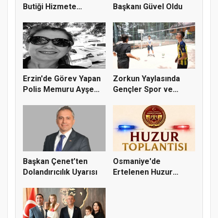
Butiği Hizmete
Başkanı Güvel Oldu
Hazırlanıy...
Erzin'de Görev Yapan
Zorkun Yaylasında
Polis Memuru Ayşe
Gençler Spor ve
Akdoğa...
Doğayla Bul...
Başkan Çenet’ten
Osmaniye'de
Dolandırıcılık Uyarısı
Ertelenen Huzur
Toplantısı 6 Ağus...